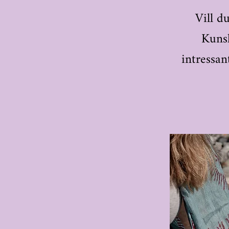
Vill d
Kunsk
intressan